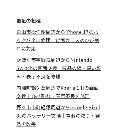
最近の投稿
白山市松任駅周辺からiPhone 17のバ
ックパネル修理｜背面ガラスのひび割
れに対応
かほく市宇野気周辺からNintendo
Switchの画面交換｜液晶の線・黒い染
み・表示不良を修理
内灘町鶴ケ丘周辺でXperia 1 IIの画面
交換｜ひび割れ・表示不良を修理
野々市市御経塚周辺からGoogle Pixel
8aのバッテリー交換｜電池の減り・発
熱を改善