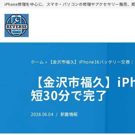
iPhone修理を中心に、スマホ・パソコンの修理やアクセサリー販売、
コ
ン
テ
ン
ツ
へ
ホーム
»
【金沢市福久】iPhone16バッテリー交換
ス
キ
【金沢市福久】iP
ッ
短30分で完了
プ
2026.06.04
新着情報