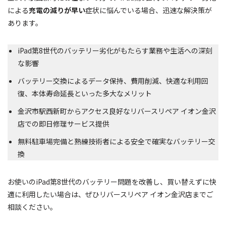
による
充電の減りが早い
症状に悩んでいる場合、迅速な解決策が
あります。
iPad第8世代のバッテリー劣化がもたらす業務や生活への深刻
な影響
バッテリー交換によるデータ保持、費用削減、快適な利用回
復、本体寿命延長といった多大なメリット
金沢市駅西新町からアクセス良好なリバースリペア イオン金沢
店での即日修理サービス提供
無料駐車場完備と熟練技術者による安全で確実なバッテリー交
換
お使いのiPad第8世代のバッテリー問題を改善し、買い替えずに快
適に利用したい場合は、ぜひリバースリペア イオン金沢店までご
相談ください。