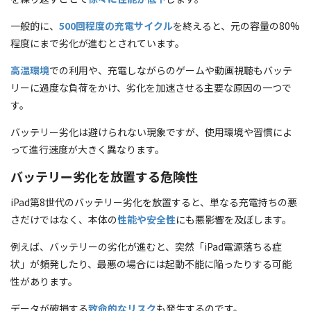
一般的に、
500回程度の充電サイクル
を終えると、元の容量の80%
程度にまで劣化が進むとされています。
高温環境
での利用や、充電しながらのゲームや動画視聴もバッテ
リーに過度な負荷をかけ、劣化を加速させる主要な原因の一つで
す。
バッテリー劣化は避けられない現象ですが、使用環境や習慣によ
って進行速度が大きく異なります。
バッテリー劣化を放置する危険性
iPad第8世代のバッテリー劣化を放置すると、単なる充電持ちの悪
さだけではなく、本体の
性能や安全性
にも悪影響を及ぼします。
例えば、バッテリーの劣化が進むと、突然「iPad電源落ちる症
状」が頻発したり、最悪の場合には起動不能に陥ったりする可能
性があります。
データが破損する
致命的なリスク
も発生するのです。