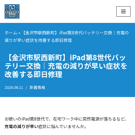
コ
ン
テ
ホーム
»
【金沢市駅西新町】iPad第8世代バッテリー交換｜充電の
ン
減りが早い症状を改善する即日修理
ツ
へ
【金沢市駅西新町】iPad第8世代バッ
ス
テリー交換｜充電の減りが早い症状を
キ
改善する即日修理
ッ
プ
2026.06.11
新着情報
お使いのiPad第8世代で、在宅ワーク中に突然電源が落ちるなど、
充電の減りが早い
症状に悩んでいませんか。