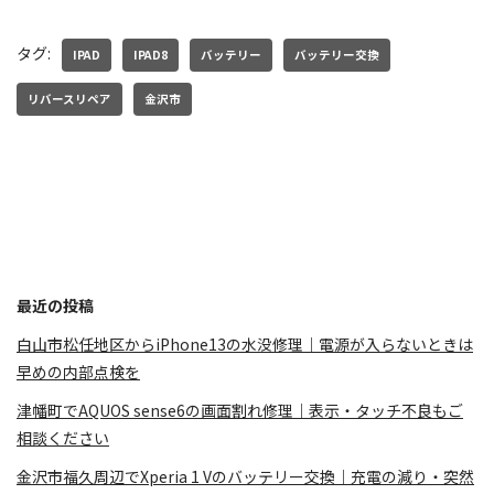
タグ:
IPAD
IPAD8
バッテリー
バッテリー交換
リバースリペア
金沢市
最近の投稿
白山市松任地区からiPhone13の水没修理｜電源が入らないときは
早めの内部点検を
津幡町でAQUOS sense6の画面割れ修理｜表示・タッチ不良もご
相談ください
金沢市福久周辺でXperia 1 Vのバッテリー交換｜充電の減り・突然