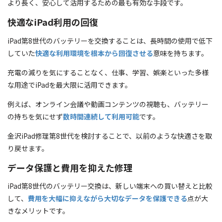
より長く、安心して活用するための最も有効な手段です。
快適なiPad利用の回復
iPad第8世代のバッテリーを交換することは、長時間の使用で低下
していた
快適な利用環境を根本から回復させる
意味を持ちます。
充電の減りを気にすることなく、仕事、学習、娯楽といった多様
な用途でiPadを最大限に活用できます。
例えば、オンライン会議や動画コンテンツの視聴も、バッテリー
の持ちを気にせず
数時間連続して利用可能
です。
金沢iPad修理第8世代を検討することで、以前のような快適さを取
り戻せます。
データ保護と費用を抑えた修理
iPad第8世代のバッテリー交換は、新しい端末への買い替えと比較
して、
費用を大幅に抑えながら大切なデータを保護できる
点が大
きなメリットです。