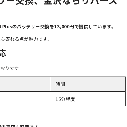
 14 Plusのバッテリー交換を13,000円で提供
しています。
立ち寄れる点が魅力です。
応
おりです。
時間
円
15分程度
での来店も可能
です。