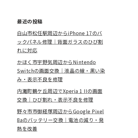
最近の投稿
白山市松任駅周辺からiPhone 17のバ
ックパネル修理｜背面ガラスのひび割
れに対応
かほく市宇野気周辺からNintendo
Switchの画面交換｜液晶の線・黒い染
み・表示不良を修理
内灘町鶴ケ丘周辺でXperia 1 IIの画面
交換｜ひび割れ・表示不良を修理
野々市市御経塚周辺からGoogle Pixel
8aのバッテリー交換｜電池の減り・発
熱を改善