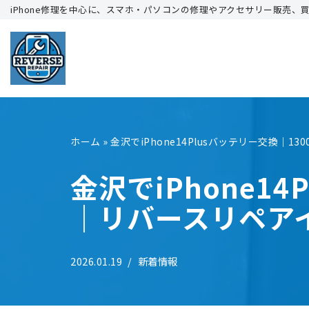
iPhone修理を中心に、スマホ・パソコンの修理やアクセサリー販売、
コ
ン
テ
ン
ツ
へ
ホーム
»
金沢でiPhone14Plusバッテリー交換｜
ス
キ
金沢でiPhone1
ッ
｜リバースリペア
プ
2026.01.19
新着情報