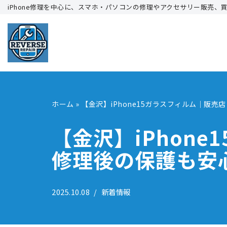
iPhone修理を中心に、スマホ・パソコンの修理やアクセサリー販売、
コ
ン
テ
ン
ツ
へ
ホーム
»
【金沢】iPhone15ガラスフィルム｜販
ス
キ
【金沢】iPhon
ッ
修理後の保護も安
プ
2025.10.08
新着情報