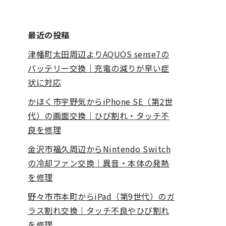
最近の投稿
津幡町太田周辺よりAQUOS sense7の
バッテリー交換｜充電の減りが早い症
状に対応
かほく市宇野気からiPhone SE（第2世
代）の画面交換｜ひび割れ・タッチ不
良を修理
金沢市福久周辺からNintendo Switch
の冷却ファン交換｜異音・本体の発熱
を修理
野々市市本町からiPad（第9世代）のガ
ラス割れ交換｜タッチ不良やひび割れ
を修理