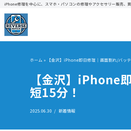
iPhone修理を中心に、スマホ・パソコンの修理やアクセサリー販売、
コ
ン
テ
ン
ツ
へ
ホーム
»
【金沢】iPhone即日修理｜画面割れ/バッ
ス
キ
【金沢】iPhon
ッ
短15分！
プ
2025.06.30
新着情報