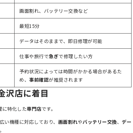
画面割れ、バッテリー交換など
最短15分
データはそのままで、即日修理が可能
仕事や旅行で
急ぎ
で修理したい方
予約状況によっては時間がかかる場合があるた
め、
事前確認
が推奨されます
オン金沢店に着目
e修理に特化した
専門店
です。
まで幅広い機種に対応しており、
画面割れ
や
バッテリー交換
、
デー
。