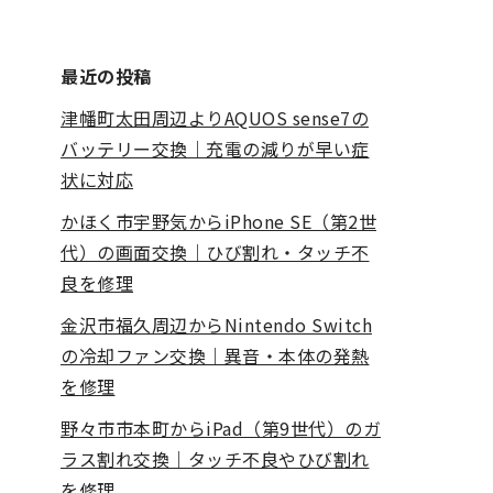
最近の投稿
津幡町太田周辺よりAQUOS sense7の
バッテリー交換｜充電の減りが早い症
状に対応
かほく市宇野気からiPhone SE（第2世
代）の画面交換｜ひび割れ・タッチ不
良を修理
金沢市福久周辺からNintendo Switch
の冷却ファン交換｜異音・本体の発熱
を修理
野々市市本町からiPad（第9世代）のガ
ラス割れ交換｜タッチ不良やひび割れ
を修理