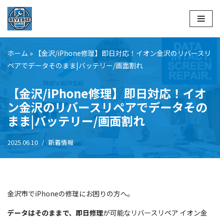
コ
ン
テ
ホーム
»
【金沢/iPhone修理】即日対応！イオン金沢のリバースリ
ン
ペアでデータそのまま|バッテリー/画面割れ
ツ
へ
【金沢/iPhone修理】即日対応！イオ
ス
ン金沢のリバースリペアでデータその
キ
まま|バッテリー/画面割れ
ッ
プ
2025.06.10
新着情報
金沢市でiPhoneの修理にお困りの方へ。
データはそのままで、即日修理
が可能なリバースリペア イオン金