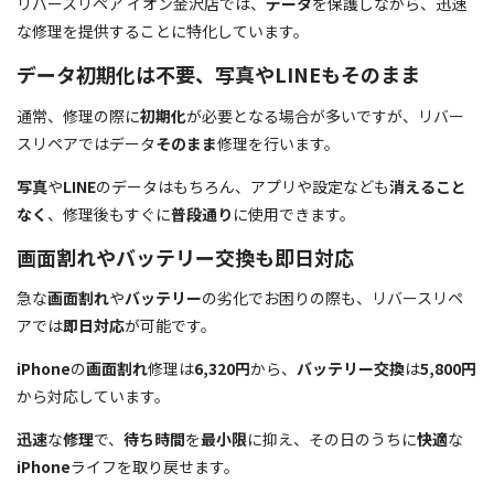
リバースリペア イオン金沢店では、
データ
を保護しながら、迅速
な修理を提供することに特化しています。
データ初期化は不要、写真やLINEもそのまま
通常、修理の際に
初期化
が必要となる場合が多いですが、リバー
スリペアではデータ
そのまま
修理を行います。
写真
や
LINE
のデータはもちろん、アプリや設定なども
消えること
なく
、修理後もすぐに
普段通り
に使用できます。
画面割れやバッテリー交換も即日対応
急な
画面割れ
や
バッテリー
の劣化でお困りの際も、リバースリペ
アでは
即日対応
が可能です。
iPhone
の
画面割れ
修理は
6,320円
から、
バッテリー交換
は
5,800円
から対応しています。
迅速
な
修理
で、
待ち時間
を
最小限
に抑え、その日のうちに
快適
な
iPhone
ライフを取り戻せます。