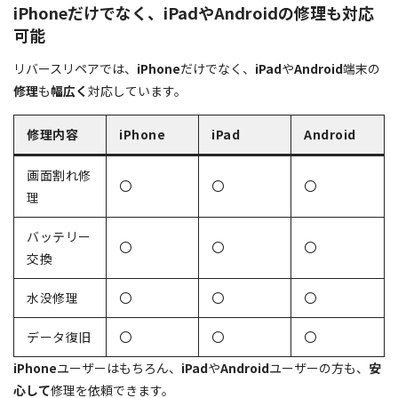
iPhoneだけでなく、iPadやAndroidの修理も対応
可能
リバースリペアでは、
iPhone
だけでなく、
iPad
や
Android
端末の
修理
も
幅広く
対応しています。
修理内容
iPhone
iPad
Android
画面割れ修
〇
〇
〇
理
バッテリー
〇
〇
〇
交換
水没修理
〇
〇
〇
データ復旧
〇
〇
〇
iPhone
ユーザーはもちろん、
iPad
や
Android
ユーザーの方も、
安
心して
修理を依頼できます。