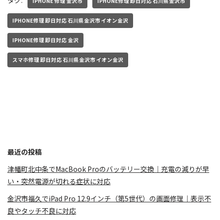
IPHONE 修理 金沢市
IPHONE修理 即日対応 石川県金沢市
IPHONE修理 即日対応 石川県金沢市 イオン金沢
IPHONE修理 即日対応 金沢
スマホ修理 即日対応 石川県金沢市 イオン金沢
最近の投稿
津幡町北中条でMacBook Proのバッテリー交換｜充電の減りが早
い・突然電源が切れる症状に対応
金沢市福久でiPad Pro 12.9インチ（第5世代）の画面修理｜表示不
良やタッチ不良に対応