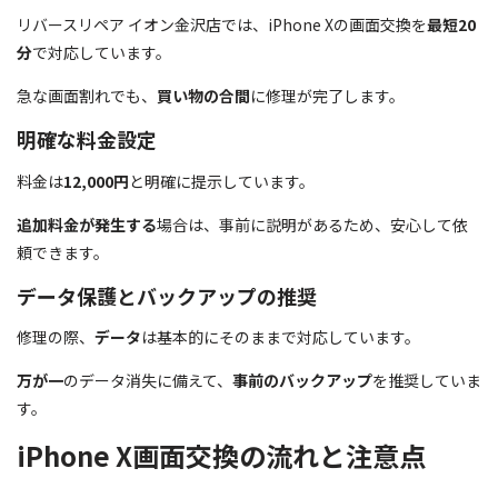
リバースリペア イオン金沢店では、iPhone Xの画面交換を
最短20
分
で対応しています。
急な画面割れでも、
買い物の合間
に修理が完了します。
明確な料金設定
料金は
12,000円
と明確に提示しています。
追加料金が発生する
場合は、事前に説明があるため、安心して依
頼できます。
データ保護とバックアップの推奨
修理の際、
データ
は基本的にそのままで対応しています。
万が一
のデータ消失に備えて、
事前のバックアップ
を推奨していま
す。
iPhone X画面交換の流れと注意点