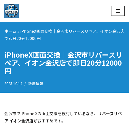
コ
ン
テ
ホーム
»
iPhoneX画面交換｜金沢市リバースリペア、イオン金沢店
ン
で即日20分12000円
ツ
へ
iPhoneX画面交換｜金沢市リバースリ
ス
ペア、イオン金沢店で即日20分12000
キ
円
ッ
プ
2025.10.14
新着情報
金沢市でiPhone Xの画面交換を検討しているなら、
リバースリペ
ア イオン金沢店がおすすめ
です。