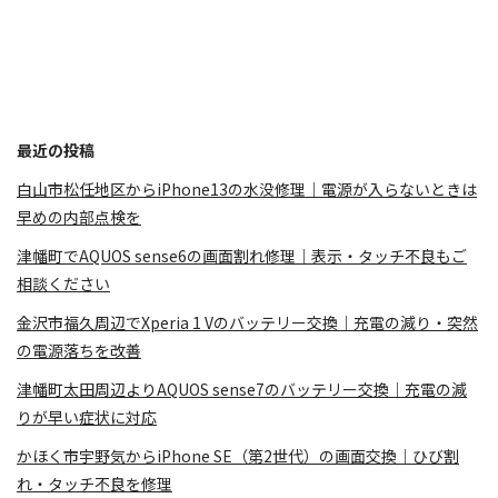
最近の投稿
白山市松任地区からiPhone13の水没修理｜電源が入らないときは
早めの内部点検を
津幡町でAQUOS sense6の画面割れ修理｜表示・タッチ不良もご
相談ください
金沢市福久周辺でXperia 1 Vのバッテリー交換｜充電の減り・突然
の電源落ちを改善
津幡町太田周辺よりAQUOS sense7のバッテリー交換｜充電の減
りが早い症状に対応
かほく市宇野気からiPhone SE（第2世代）の画面交換｜ひび割
れ・タッチ不良を修理