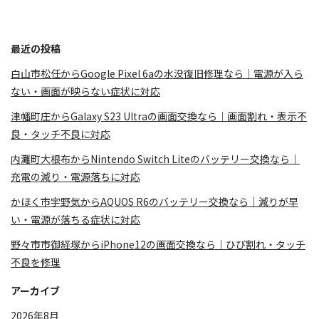
最近の投稿
白山市松任からGoogle Pixel 6aの水没復旧修理なら｜電源が入ら
ない・画面が映らない症状に対応
津幡町庄からGalaxy S23 Ultraの画面交換なら｜画面割れ・表示不
良・タッチ不良に対応
内灘町大根布からNintendo Switch Liteのバッテリー交換なら｜
充電の減り・電源落ちに対応
かほく市宇野気からAQUOS R6のバッテリー交換なら｜減りが早
い・電源が落ちる症状に対応
野々市市御経塚からiPhone12の画面交換なら｜ひび割れ・タッチ
不良を修理
アーカイブ
2026年8月