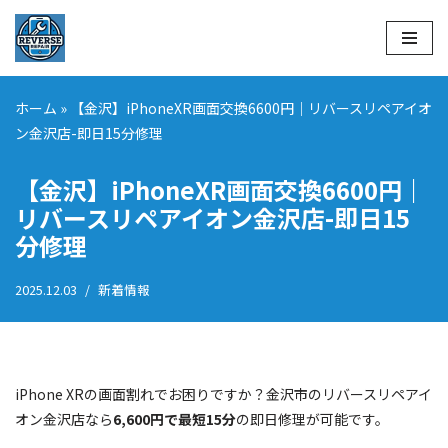
コ
ン
テ
ホーム
»
【金沢】iPhoneXR画面交換6600円｜リバースリペアイオ
ン
ン金沢店-即日15分修理
ツ
へ
【金沢】iPhoneXR画面交換6600円｜
ス
リバースリペアイオン金沢店-即日15
キ
分修理
ッ
プ
2025.12.03
新着情報
iPhone XRの画面割れでお困りですか？金沢市のリバースリペアイ
オン金沢店なら
6,600円で最短15分
の即日修理が可能です。