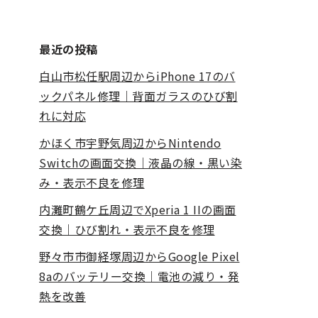
最近の投稿
白山市松任駅周辺からiPhone 17のバ
ックパネル修理｜背面ガラスのひび割
れに対応
かほく市宇野気周辺からNintendo
Switchの画面交換｜液晶の線・黒い染
み・表示不良を修理
内灘町鶴ケ丘周辺でXperia 1 IIの画面
交換｜ひび割れ・表示不良を修理
野々市市御経塚周辺からGoogle Pixel
8aのバッテリー交換｜電池の減り・発
熱を改善