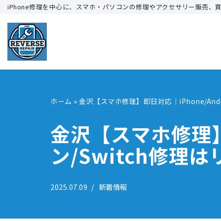
iPhone修理を中心に、スマホ・パソコンの修理やアクセサリー販売、
コ
ン
テ
ン
ツ
へ
ホーム
»
金沢【スマホ修理】即日対応｜iPhone/And
ス
キ
金沢【スマホ修理】即
ッ
ン/Switch修
プ
2025.07.09
新着情報