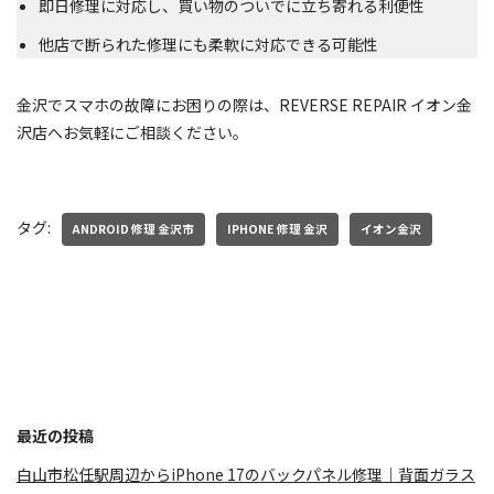
即日修理に対応し、買い物のついでに立ち寄れる利便性
他店で断られた修理にも柔軟に対応できる可能性
金沢でスマホの故障にお困りの際は、REVERSE REPAIR イオン金
沢店へお気軽にご相談ください。
タグ:
ANDROID 修理 金沢市
IPHONE 修理 金沢
イオン金沢
最近の投稿
白山市松任駅周辺からiPhone 17のバックパネル修理｜背面ガラス