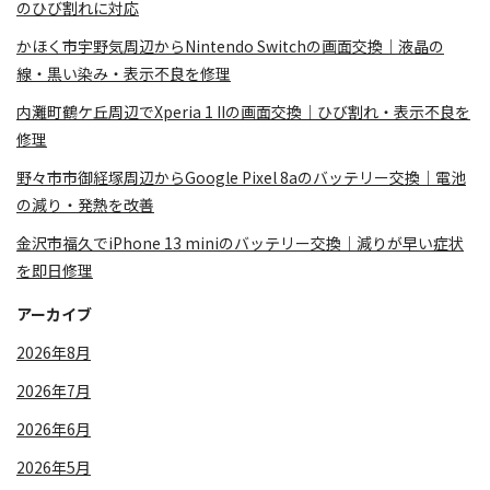
のひび割れに対応
かほく市宇野気周辺からNintendo Switchの画面交換｜液晶の
線・黒い染み・表示不良を修理
内灘町鶴ケ丘周辺でXperia 1 IIの画面交換｜ひび割れ・表示不良を
修理
野々市市御経塚周辺からGoogle Pixel 8aのバッテリー交換｜電池
の減り・発熱を改善
金沢市福久でiPhone 13 miniのバッテリー交換｜減りが早い症状
を即日修理
アーカイブ
2026年8月
2026年7月
2026年6月
2026年5月