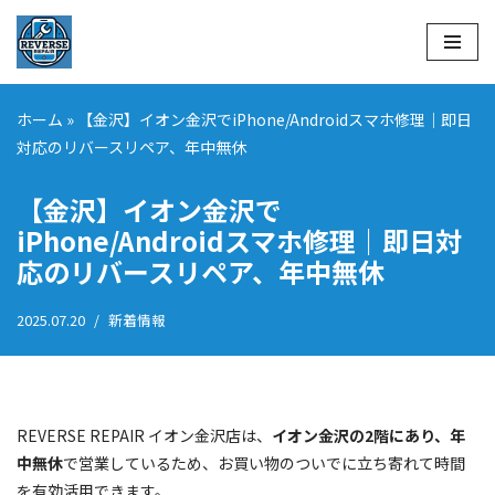
コ
ン
テ
ホーム
»
【金沢】イオン金沢でiPhone/Androidスマホ修理｜即日
ン
対応のリバースリペア、年中無休
ツ
へ
【金沢】イオン金沢で
ス
iPhone/Androidスマホ修理｜即日対
キ
応のリバースリペア、年中無休
ッ
プ
2025.07.20
新着情報
REVERSE REPAIR イオン金沢店は、
イオン金沢の2階にあり、年
中無休
で営業しているため、お買い物のついでに立ち寄れて時間
を有効活用できます。