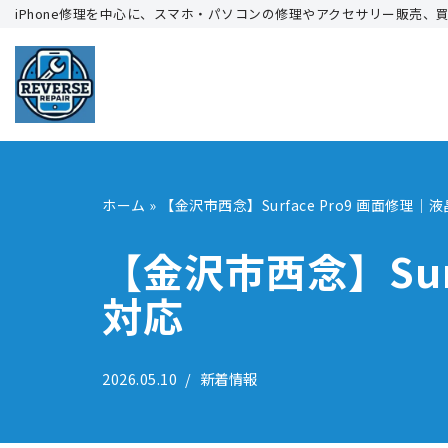
iPhone修理を中心に、スマホ・パソコンの修理やアクセサリー販売、
コ
ン
テ
ン
ツ
へ
ホーム
»
【金沢市西念】Surface Pro9 画面修理
ス
キ
【金沢市西念】Sur
ッ
対応
プ
2026.05.10
新着情報