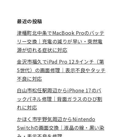
最近の投稿
津幡町北中条でMacBook Proのバッテ
リー交換｜充電の減りが早い・突然電
源が切れる症状に対応
金沢市福久でiPad Pro 12.9インチ（第
5世代）の画面修理｜表示不良やタッチ
不良に対応
白山市松任駅周辺からiPhone 17のバ
ックパネル修理｜背面ガラスのひび割
れに対応
かほく市宇野気周辺からNintendo
Switchの画面交換｜液晶の線・黒い染
み・表示不良を修理