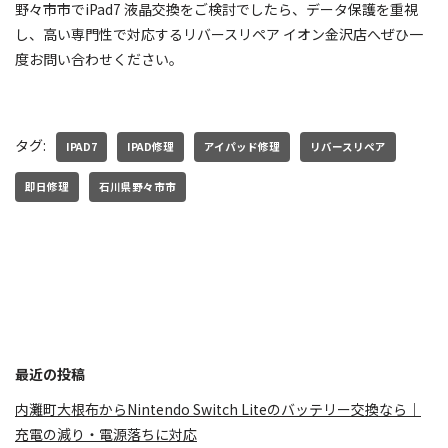
野々市市でiPad7 液晶交換をご検討でしたら、データ保護を重視
し、高い専門性で対応するリバースリペア イオン金沢店へぜひ一
度お問い合わせください。
タグ:
IPAD7
IPAD修理
アイパッド修理
リバースリペア
即日修理
石川県野々市市
最近の投稿
内灘町大根布からNintendo Switch Liteのバッテリー交換なら｜
充電の減り・電源落ちに対応