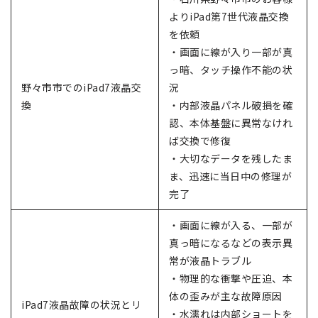
よりiPad第7世代液晶交換
を依頼
・画面に線が入り一部が真
っ暗、タッチ操作不能の状
野々市市でのiPad7液晶交
況
換
・内部液晶パネル破損を確
認、本体基盤に異常なけれ
ば交換で修復
・大切なデータを残したま
ま、迅速に当日中の修理が
完了
・画面に線が入る、一部が
真っ暗になるなどの表示異
常が液晶トラブル
・物理的な衝撃や圧迫、本
体の歪みが主な故障原因
iPad7液晶故障の状況とリ
・水濡れは内部ショートを