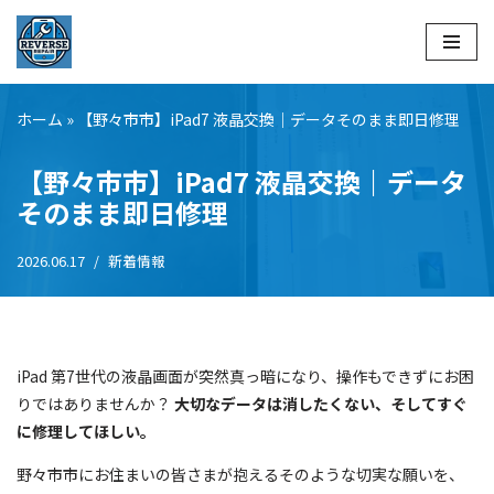
コ
ン
テ
ホーム
»
【野々市市】iPad7 液晶交換｜データそのまま即日修理
ン
ツ
【野々市市】iPad7 液晶交換｜データ
へ
そのまま即日修理
ス
キ
2026.06.17
新着情報
ッ
プ
iPad 第7世代の液晶画面が突然真っ暗になり、操作もできずにお困
りではありませんか？
大切なデータは消したくない、そしてすぐ
に修理してほしい。
野々市市にお住まいの皆さまが抱えるそのような切実な願いを、