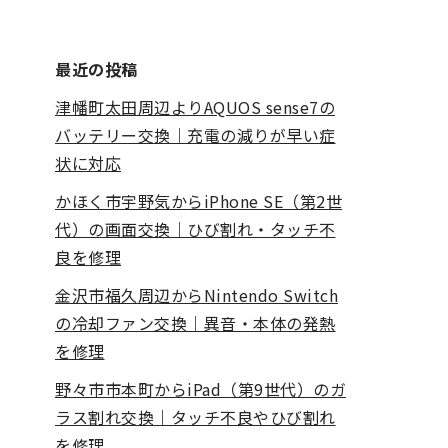
最近の投稿
津幡町太田周辺よりAQUOS sense7の
バッテリー交換｜充電の減りが早い症
状に対応
かほく市宇野気からiPhone SE（第2世
代）の画面交換｜ひび割れ・タッチ不
良を修理
金沢市福久周辺からNintendo Switch
の冷却ファン交換｜異音・本体の発熱
を修理
野々市市本町からiPad（第9世代）のガ
ラス割れ交換｜タッチ不良やひび割れ
を修理