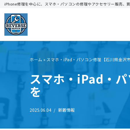
iPhone修理を中心に、スマホ・パソコンの修理やアクセサリー販売、
コ
ン
テ
ン
ツ
へ
ホーム
»
スマホ・iPad・パソコン修理【石川県金沢
ス
キ
スマホ・iPad
ッ
を
プ
2025.06.04
新着情報