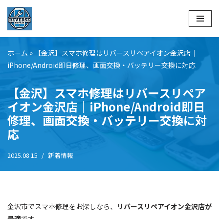
コ
ン
テ
ホーム
»
【金沢】スマホ修理はリバースリペアイオン金沢店｜
ン
iPhone/Android即日修理、画面交換・バッテリー交換に対応
ツ
へ
【金沢】スマホ修理はリバースリペア
ス
イオン金沢店｜iPhone/Android即日
キ
修理、画面交換・バッテリー交換に対
ッ
応
プ
2025.08.15
新着情報
金沢市でスマホ修理をお探しなら、
リバースリペアイオン金沢店が
最適
です。