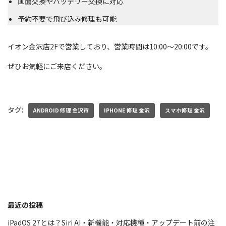
画面交換やバッテリー交換に対応
予約不要で飛び込み修理も可能
イオン金沢店2Fで営業しており、営業時間は10:00～20:00です。
ぜひお気軽にご来店ください。
タグ:
ANDROID 修理 金沢市
IPHONE 修理 金沢
スマホ修理 金沢
最近の投稿
iPadOS 27とは？Siri AI・新機能・対応機種・アップデート前の注