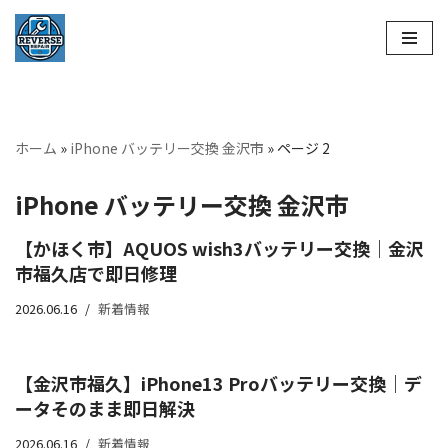
コ
ン
テ
ン
ホーム
»
iPhone バッテリー交換 金沢市
»
ページ 2
ツ
へ
iPhone バッテリー交換 金沢市
ス
キ
【かほく市】AQUOS wish3バッテリー交換｜金沢
ッ
市福久店で即日修理
プ
2026.06.16
新着情報
【金沢市福久】iPhone13 Proバッテリー交換｜デ
ータそのまま即日解決
2026.06.16
新着情報