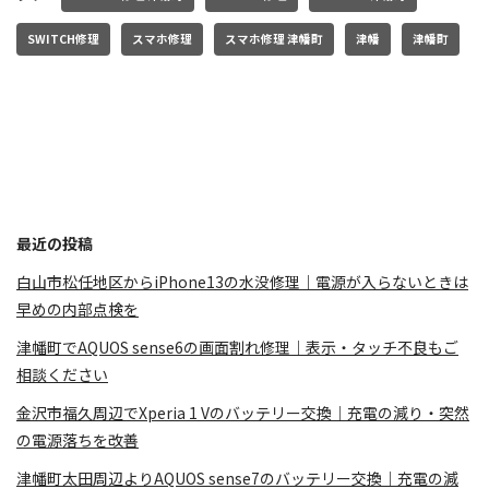
SWITCH修理
スマホ修理
スマホ修理 津幡町
津幡
津幡町
最近の投稿
白山市松任地区からiPhone13の水没修理｜電源が入らないときは
早めの内部点検を
津幡町でAQUOS sense6の画面割れ修理｜表示・タッチ不良もご
相談ください
金沢市福久周辺でXperia 1 Vのバッテリー交換｜充電の減り・突然
の電源落ちを改善
津幡町太田周辺よりAQUOS sense7のバッテリー交換｜充電の減