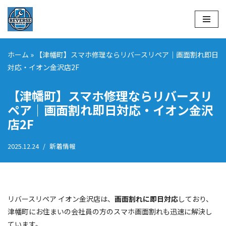
コ
ン
テ
ホーム
»
【津幡町】スマホ修理ならリバースリペア｜画面割れ即日
ン
対応・イオン金沢店2F
ツ
へ
【津幡町】スマホ修理ならリバースリ
ス
ペア｜画面割れ即日対応・イオン金沢
キ
店2F
ッ
プ
2025.12.24
新着情報
リバースリペア イオン金沢店は、
画面割れに即日対応
しており、
津幡町にお住まいの会社員の方のスマホ画面割れも迅速に解決し
ています。