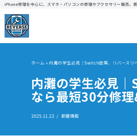
iPhone修理を中心に、スマホ・パソコンの修理やアクセサリー販売、
コ
ン
テ
ン
ツ
へ
ホーム
»
内灘の学生必見｜Switch故障、リバース
ス
キ
内灘の学生必見｜S
ッ
なら最短30分修
プ
2025.11.22
新着情報