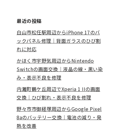
最近の投稿
白山市松任駅周辺からiPhone 17のバ
ックパネル修理｜背面ガラスのひび割
れに対応
かほく市宇野気周辺からNintendo
Switchの画面交換｜液晶の線・黒い染
み・表示不良を修理
内灘町鶴ケ丘周辺でXperia 1 IIの画面
交換｜ひび割れ・表示不良を修理
野々市市御経塚周辺からGoogle Pixel
8aのバッテリー交換｜電池の減り・発
熱を改善