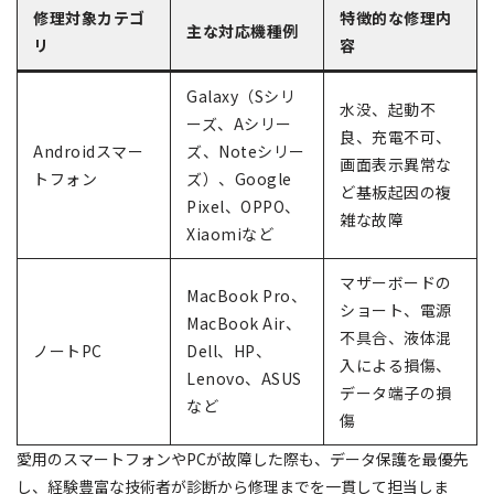
修理対象カテゴ
特徴的な修理内
主な対応機種例
リ
容
Galaxy（Sシリ
水没、起動不
ーズ、Aシリー
良、充電不可、
Androidスマー
ズ、Noteシリー
画面表示異常な
トフォン
ズ）、Google
ど基板起因の複
Pixel、OPPO、
雑な故障
Xiaomiなど
マザーボードの
MacBook Pro、
ショート、電源
MacBook Air、
不具合、液体混
ノートPC
Dell、HP、
入による損傷、
Lenovo、ASUS
データ端子の損
など
傷
愛用のスマートフォンやPCが故障した際も、データ保護を最優先
し、経験豊富な技術者が診断から修理までを一貫して担当しま