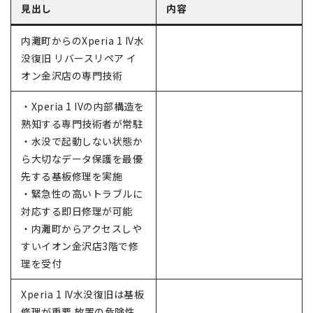
見出し
内容
内灘町からのXperia 1 IV水
没復旧 リバースリペア イ
オン金沢店の専門技術
・Xperia 1 IVの内部構造を
熟知する専門技術者が常駐
・水没で起動しない状態か
ら大切なデータ保護を最優
先する基板修理を実施
・緊急性の高いトラブルに
対応する即日修理が可能
・内灘町からアクセスしや
すいイオン金沢店3階で修
理を受付
Xperia 1 IV水没復旧は基板
修理が重要 放置の危険性