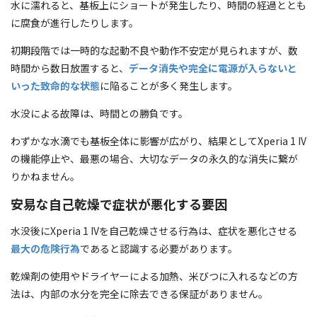
水に濡れると、基板上にショートが発生したり、時間の経過ととも
に腐食が進行したりします。
初期段階では一時的な起動不良や動作不安定が見られますが、数
時間から数日放置すると、
データ消失や完全に電源が入らないと
いった致命的な状態
に陥ることが多く発生します。
水没による故障は、時間との勝負です。
わずかな水滴でも基板全体に影響が広がり、結果としてXperia 1 IV
の機能停止や、最悪の場合、大切なデータの永久的な消失に繋が
りかねません。
安易な自己乾燥で症状が悪化する要因
水没後にXperia 1 IVを自己乾燥させる行為は、症状を悪化させる
最大の危険行為
であると認識する必要があります。
乾燥剤の使用やドライヤーによる加熱、米びつに入れるなどの方
法は、内部の水分を完全に除去できる保証がありません。