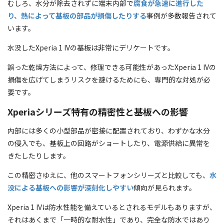
むしろ、水分が除去されずに端末内部で
腐食が急速に進行した
り、熱によって基板の部品が損傷したりする
事例が多数報告されて
います。
水没したXperia 1 IVの基板は非常にデリケートです。
誤った乾燥方法によって、修理できる可能性があったXperia 1 IVの
損傷を広げてしまうリスクを避けるためにも、専門的な対処が必
要です。
Xperiaシリーズ特有の精密性と基板への影響
内部には多くの小型部品が密接に配置されており、わずかな水分
の侵入でも、基板上の回路がショートしたり、電源供給に異常を
きたしたりします。
この精密さゆえに、他のスマートフォンシリーズと比較しても、
水
没による基板への影響が深刻化しやすい
傾向が見られます。
Xperia 1 IVは防水性能を備えているとされるモデルもありますが、
それはあくまで「一時的な耐水性」であり、完全な防水ではあり