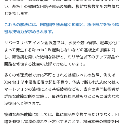
い、基板上の微細な回路や部品の損傷、複雑な複数箇所の故障な
どを指します。
これらの解決には、回路図を読み解く知識と、極小部品を扱う精
密な技術力が求められます。
リバースリペア イオン金沢店では、水没や強い衝撃、経年劣化に
よって発生するXperia 1 IV 起動しないなどの基板上の損傷に対
し、顕微鏡を用いた微細な診断と、ミリ単位以下のチップ部品や
回路を修復する独自の技術で対応しています。
多くの修理業者で対応不可とされる基板レベルの故障、例えば
Xperia 1 IV 水没復旧後の起動不良や、他店で断られたAndroidス
マートフォンの液損による基板破損なども、当店の専門技術者が
詳細な故障診断を実施し、最適な修理見積もりとともに確実な水
没復旧へと導きます。
複雑な基板故障に対しては、単に部品を交換するだけでなく、回
路を修復し電流の流れを正常化することで、機器本来の機能を回