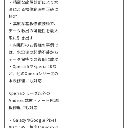
・精密な故障診断により水
没による損傷範囲を正確に
特定
・高度な基板修復技術で、
データ救出の可能性を最大
限に引き出す
・内灘町のお客様の事例で
は、水没後の起動不能から
データ保持での復旧に成功
・Xperia 5やXperia 10な
ど、他のXperiaシリーズの
水没修理にも対応
Xperiaシリーズ以外の
Android端末・ノートPC基
板修理にも対応
・GalaxyやGoogle Pixel
をはじめ、幅広いAndroid