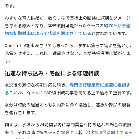
です。
わずかな電力供給が、数ミリ秒で基板上の回路に深刻なダメージ
を与える原因となり、本来復旧可能だったケースの
約70%が不適
切な初期対応によって状態を悪化させている
と言われています。
Xperia 1 IVを水没させてしまったら、まずは焦らず電源を落とし、
充電をせずに、これ以上通電させないことが基板保護に繋がりま
す。
迅速な持ち込み・宅配による修理相談
水没後の適切な初期対応に続き、
専門の修理業者に迅速に相談す
る
ことが、Xperia 1 IVの復旧成功率を高める上で極めて重要です。
水分は時間の経過とともに内部に深く浸透し、基板や部品の腐食
を進行させます。
例えば、水没から24時間以内に専門業者へ持ち込んだ場合の復旧
率は、それ以降に持ち込んだ場合と比較して
約1.5倍に向上する
デ