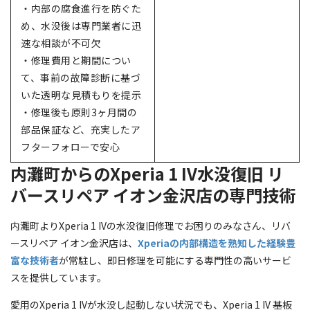
・内部の腐食進行を防ぐた
め、水没後は専門業者に迅
速な相談が不可欠
・修理費用と期間につい
て、事前の故障診断に基づ
いた透明な見積もりを提示
・修理後も原則3ヶ月間の
部品保証など、充実したア
フターフォローで安心
内灘町からのXperia 1 IV水没復旧 リ
バースリペア イオン金沢店の専門技術
内灘町よりXperia 1 IVの水没復旧修理でお困りのみなさん、リバ
ースリペア イオン金沢店は、
Xperiaの内部構造を熟知した経験豊
富な技術者
が常駐し、即日修理を可能にする専門性の高いサービ
スを提供しています。
愛用のXperia 1 IVが水没し起動しない状況でも、Xperia 1 IV 基板