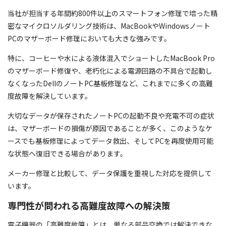
当社が担当する年間約800件以上のスマートフォン修理で培った精
密なマイクロソルダリング技術は、MacBookやWindowsノート
PCのマザーボード修理においても大きな強みです。
特に、コーヒーや水による液体混入でショートしたMacBook Pro
のマザーボード修復や、老朽化による電源回路の不具合で起動し
なくなったDellのノートPC基板修理など、これまでに多くの高難
度故障を解決しています。
大切なデータが保存されたノートPCの起動不良や充電不可の症状
は、マザーボードの損傷が原因であることが多く、このようなケ
ースでも基板修理によってデータ救出、そしてPCを再度使用可能
な状態へ復旧できる場合があります。
メーカー修理と比較して、データ保護を重視した対応を提供して
います。
専門性が問われる高難度故障への解決策
電子機器の「高難度故障」とは、単なる部品交換では解決できな