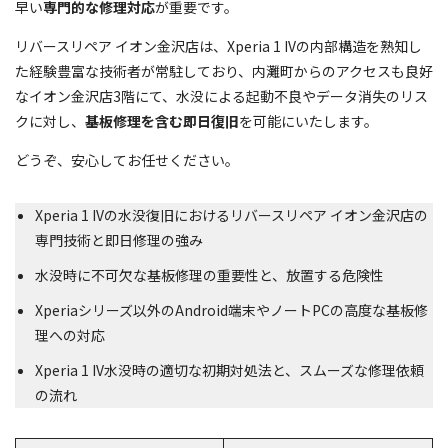
早い
専門的な修理対応
が重要です。
リバースリペア イオン金沢店は、Xperia 1 IVの内部構造を熟知し
た経験豊富な技術者が常駐しており、内灘町からのアクセスも良好
なイオン金沢店3階にて、水没による起動不良やデータ消失のリス
クに対し、
基板修理を含む即日復旧
を可能にいたします。
どうぞ、安心してお任せください。
Xperia 1 IVの水没復旧におけるリバースリペア イオン金沢店の
専門技術と即日修理の強み
水没時に不可欠な基板修理の重要性と、放置する危険性
Xperiaシリーズ以外のAndroid端末やノートPCの高度な基板修
理への対応
Xperia 1 IV水没時の適切な初期対処法と、スムーズな修理依頼
の流れ