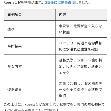
Xperia 1 IVを持ち込まれ、
2日後には無事復旧
しました。
事例項目
内容
水没後、電源が全く入らな
症状
い状態
バッテリー周辺と電源供給
診断結果
ICに
水濡れと腐食
を確認
基板洗浄、ショート箇所特
修理内容
定、ICチップ交換、通電チ
ェック
無事に起動し、お客様のデ
復旧結果
ータも全て保持した状態で
復旧
このように、Xperia 1 IV 起動しない状態でも、専門の基板修理で
大切なデータを守ることが可能です。