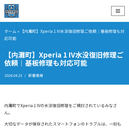
コ
ン
テ
ホーム
»
【内灘町】Xperia 1 IV水没復旧修理ご依頼｜基板修理も対
ン
応可能
ツ
へ
【内灘町】Xperia 1 IV水没復旧修理ご
ス
依頼｜基板修理も対応可能
キ
ッ
2026.04.23
新着情報
プ
内灘町でXperia 1 IVの水没復旧修理をご検討されているみなさ
ん。
大切なデータが保存されたスマートフォンのトラブルは、一刻も