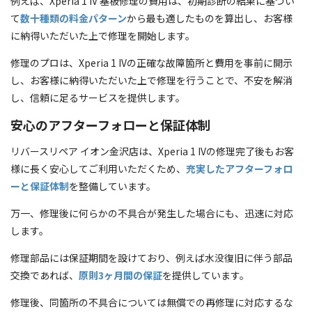
例えば、Xperia 1 IV 基板修理の費用は、初期診断の結果に基づい
て
数十種類の料金パターン
から最も適したものを算出し、お客様
に納得いただいた上で修理を開始します。
修理のプロは、Xperia 1 IVの正確な故障箇所と費用を事前に開示
し、お客様に納得いただいた上で修理を行うことで、不安を解消
し、信頼に足るサービスを提供します。
安心のアフターフォローと保証体制
リバースリペア イオン金沢店は、Xperia 1 IVの修理完了後もお客
様に長く安心してご利用いただくため、
充実したアフターフォロ
ーと保証体制
を整備しています。
万一、修理後に何らかの不具合が発生した場合にも、迅速に対応
します。
修理部品には保証期間を設けており、例えば水没復旧に伴う部品
交換であれば、
原則3ヶ月間の保証
を提供しています。
修理後、同箇所の不具合については無償での再修理に対応するな